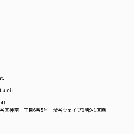
t.
umii
041
谷区神南一丁目6番5号
渋谷ウェイプ9階9-1区画