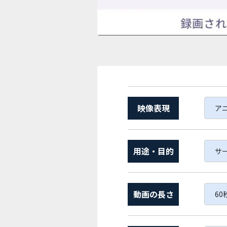
映像表現
ア
用途・目的
サ
動画の長さ
60