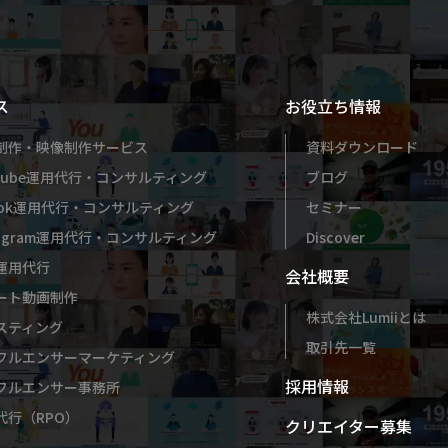
ス
お役立ち情報
制作・映像制作サービス
資料ダウンロード
uTube運用代行・コンサルティング
ブログ
kTok運用代行・コンサルティング
セミナー
stagram運用代行・コンサルティング
Discover
運用代行
会社概要
ート動画制作
株式会社Lumiiとは
スティング
取引先一覧
フルエンサーマーケティング
採用情報
フルエンサー事務所
代行（RPO）
クリエイター募集