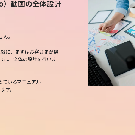
To）動画の全体設計
せん。
頼後に、まずはお客さまが疑
出し、全体の設計を行いま
めているマニュアル
きます。