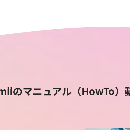
miiの
マニュアル（HowTo）