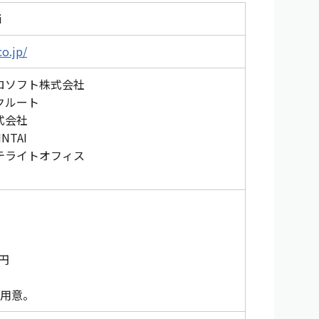
i
co.jp/
ロソフト株式会社
クルート
式会社
NTAI
テライトオフィス
万円
を用意。