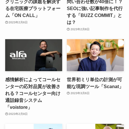
クリニックの課題を解決す
問い合わせ数が40倍に！？
る在宅医療プラットフォー
SEOに強い記事制作を代行
ム「ON CALL」
する「BUZZ COMMIT」と
は？
2023年2月6日
2023年2月8日
感情解析によってコールセ
世界初ミリ単位の計測が可
ンターの応対品質が改善さ
能な現調ツール「Scanat」
れる？コールセンター向け
2023年3月6日
通話録音システム
「voistore」
2023年2月9日